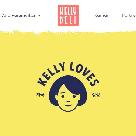
Våra varumärken
Karriär
Partne