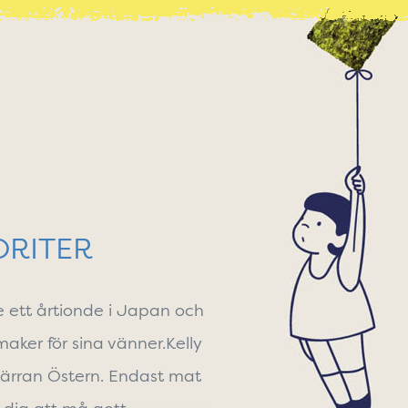
ORITER
e ett årtionde i
Japan och
maker för sina vänner.
Kelly
Fjärran
Östern. Endast mat