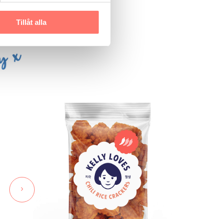
avoriter åt dig, att
dela
Tillåt alla
elst på dagen.
›