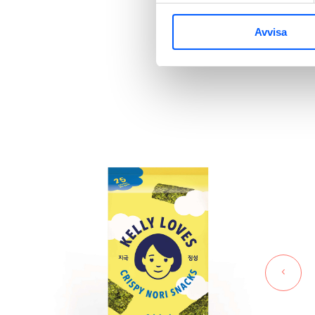
Japan är ett drömland a
Avvisa
antingen med 
‹