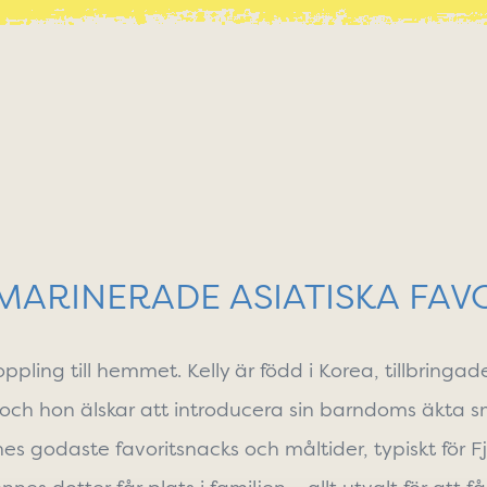
ARINERADE ASIATISKA FAV
ppling till hemmet. Kelly är född i Korea, tillbringad
a och hon älskar att introducera sin barndoms äkta
s
nes godaste favoritsnacks och måltider, typiskt för 