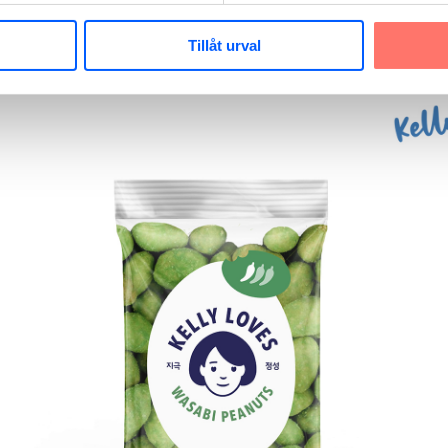
v snacks för matentusiaster. Jag har valt ut mina f
Tillåt urval
vänner eller familj, eller som mellanmål när som h