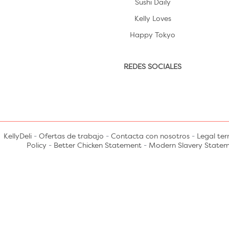
Sushi Daily
Kelly Loves
Happy Tokyo
REDES SOCIALES
KellyDeli
-
Ofertas de trabajo
-
Contacta con nosotros
-
Legal te
Policy
-
Better Chicken Statement
-
Modern Slavery State