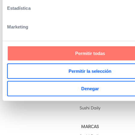
Estadística
Marketing
LINKS
Home
Permitir todas
Kelly's Way
Ofertas de trabajo
Permitir la selección
Contacto
Denegar
SOCIOS COMERCIALES
Sushi Daily
MARCAS