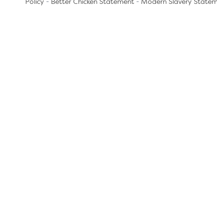
Policy
-
Better Chicken Statement
-
Modern Slavery State