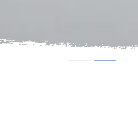
-
Nous aidons le monde à
manger, à rêver plus gran
e
s'épanouir ensemble
PLUS D INFORMATIONS